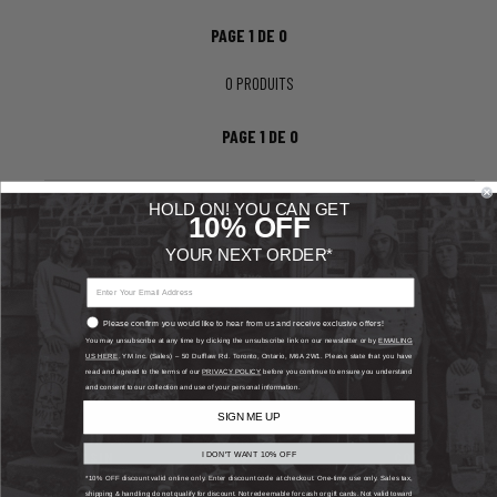
PAGE
1
DE
0
0
PRODUITS
PAGE
1
DE
0
HOLD ON! YOU CAN GET
10
%
OFF
YOUR NEXT ORDER*
Please confirm you would like to hear from us and receive exclusive offers!
You may unsubscribe at any time by clicking the unsubscribe link on our newsletter or by
EMAILING
US HERE
. YM Inc. (Sales) – 50 Dufflaw Rd. Toronto, Ontario, M6A 2W1. Please state that you have
read and agreed to the terms of our
PRIVACY POLICY
before you continue to ensure you understand
and consent to our collection and use of your personal information.
SIGN ME UP
TROUVER UN
CONTACTEZ-
SUIVRE UN
MAGASIN
NOUS
COLIS
I DON'T WANT 10% OFF
*10% OFF discount valid online only.
Enter discount code at checkout. One-time use only. Sales tax,
shipping & handling do not qualify for discount. Not redeemable for cash or gift cards. Not valid toward